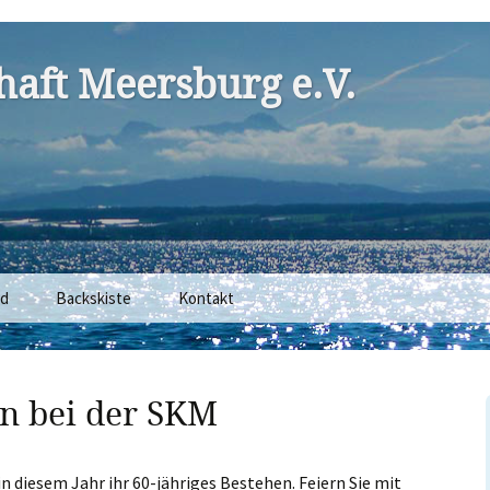
aft Meersburg e.V.
nd
Backskiste
Kontakt
n bei der SKM
n diesem Jahr ihr 60-jähriges Bestehen. Feiern Sie mit