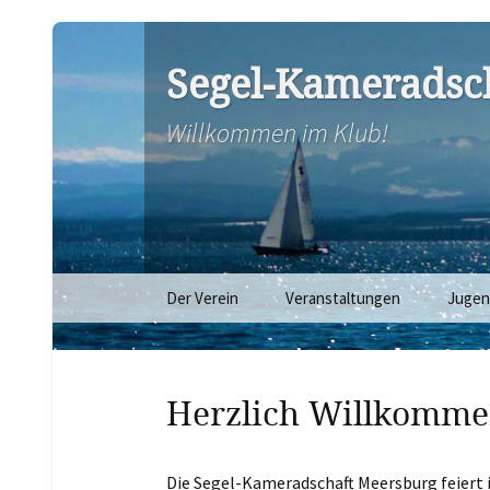
Segel-Kameradsch
Willkommen im Klub!
Zum
Der Verein
Veranstaltungen
Juge
Inhalt
springen
Herzlich Willkomme
Die Segel-Kameradschaft Meersburg feiert i