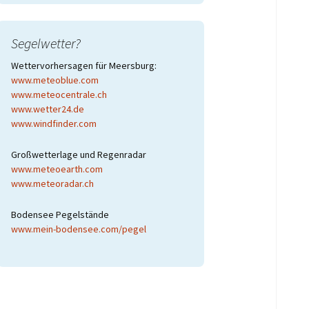
Segelwetter?
Wettervorhersagen für Meersburg:
www.meteoblue.com
www.meteocentrale.ch
www.wetter24.de
www.windfinder.com
Großwetterlage und Regenradar
www.meteoearth.com
www.meteoradar.ch
Bodensee Pegelstände
www.mein-bodensee.com/pegel