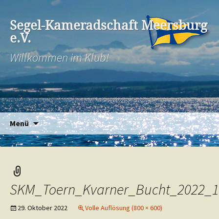
Segel-Kameradschaft Meersburg
e.V.
Willkommen im Klub!
Zum
Suchen
Menü
Inhalt
nach:
springen
SKM_Toern_Kvarner_Bucht_2022_1
29. Oktober 2022
Volle Auflösung (800 × 600)