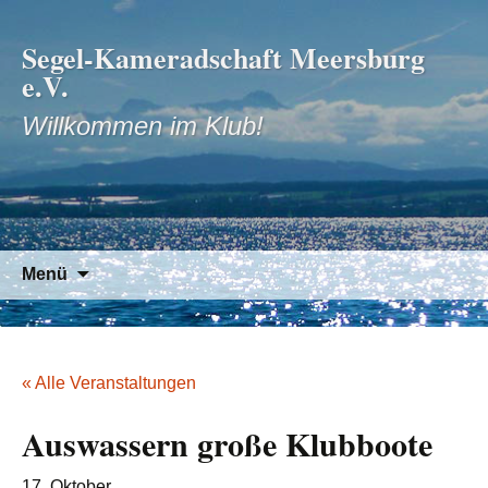
Segel-Kameradschaft Meersburg
e.V.
Willkommen im Klub!
Zum
Suchen
Menü
Inhalt
nach:
springen
« Alle Veranstaltungen
Auswassern große Klubboote
17. Oktober