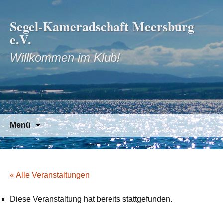
Segel-Kameradschaft Meersburg
e.V.
Willkommen im Klub!
Zum
Suchen
Menü
Inhalt
nach:
springen
« Alle Veranstaltungen
Diese Veranstaltung hat bereits stattgefunden.