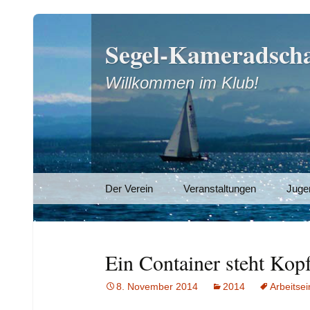
Segel-Kameradscha
Willkommen im Klub!
Zum
Der Verein
Veranstaltungen
Juge
Inhalt
springen
Ein Container steht Kop
8. November 2014
2014
Arbeitsei