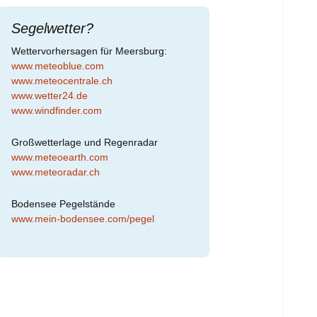
Segelwetter?
Wettervorhersagen für Meersburg:
www.meteoblue.com
www.meteocentrale.ch
www.wetter24.de
www.windfinder.com
Großwetterlage und Regenradar
www.meteoearth.com
www.meteoradar.ch
Bodensee Pegelstände
www.mein-bodensee.com/pegel