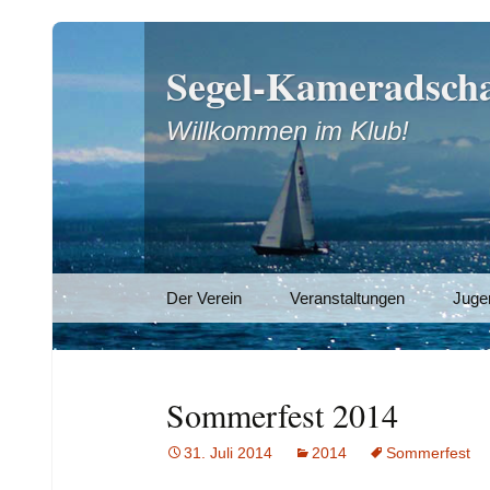
Segel-Kameradscha
Willkommen im Klub!
Zum
Der Verein
Veranstaltungen
Juge
Inhalt
springen
Sommerfest 2014
31. Juli 2014
2014
Sommerfest