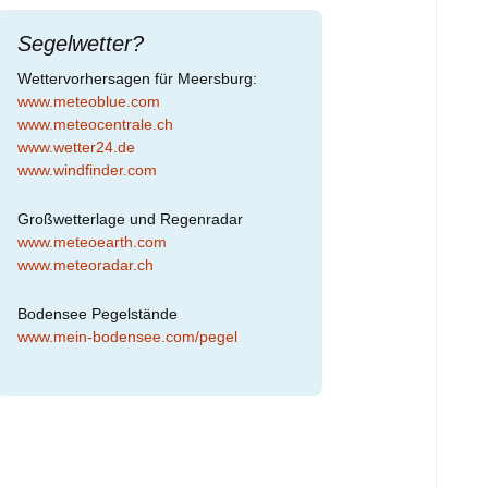
Segelwetter?
Wettervorhersagen für Meersburg:
www.meteoblue.com
www.meteocentrale.ch
www.wetter24.de
www.windfinder.com
Großwetterlage und Regenradar
www.meteoearth.com
www.meteoradar.ch
Bodensee Pegelstände
www.mein-bodensee.com/pegel