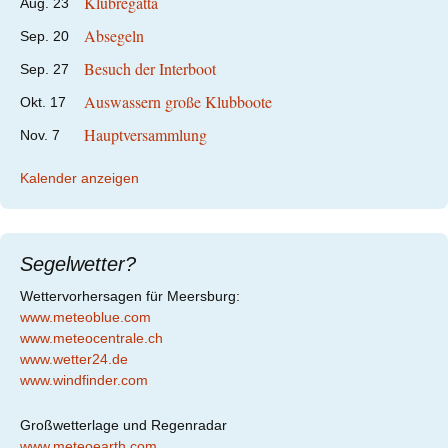
Klubregatta
Aug.
23
Absegeln
Sep.
20
Besuch der Interboot
Sep.
27
Auswassern große Klubboote
Okt.
17
Hauptversammlung
Nov.
7
Kalender anzeigen
Segelwetter?
Wettervorhersagen für Meersburg:
www.meteoblue.com
www.meteocentrale.ch
www.wetter24.de
www.windfinder.com
Großwetterlage und Regenradar
www.meteoearth.com