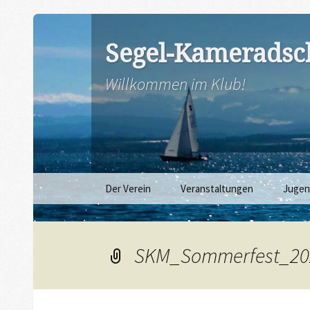
Segel-Kameradsch
Willkommen im Klub!
Zum
Der Verein
Veranstaltungen
Juge
Inhalt
springen
SKM_Sommerfest_20