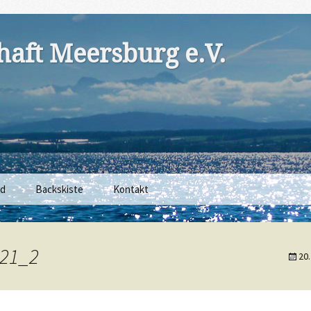
aft Meersburg e.V.
nd
Backskiste
Kontakt
21_2
20