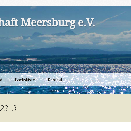
aft Meersburg e.V.
nd
Backskiste
Kontakt
23_3