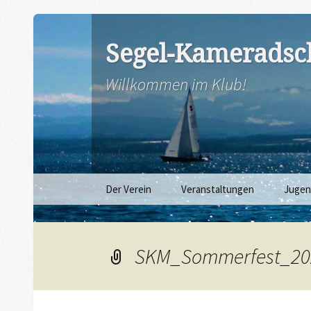
Segel-Kameradsch
Willkommen im Klub!
Zum
Der Verein
Veranstaltungen
Juge
Inhalt
springen
SKM_Sommerfest_20