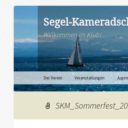
Segel-Kameradsch
Willkommen im Klub!
Zum
Der Verein
Veranstaltungen
Juge
Inhalt
springen
SKM_Sommerfest_20