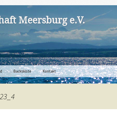
aft Meersburg e.V.
nd
Backskiste
Kontakt
23_4