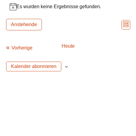
Veranstaltungen
Es wurden keine Ergebnisse gefunden.
Hinweis
Ansi
Vera
Anstehende
Liste
Ansi
Navi
Datum
Navi
wählen.
Veranstaltungen
Heute
Vorherige
Kalender abonnieren