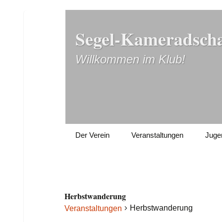
Segel-Kameradscha
Willkommen im Klub!
Zum
Der Verein
Veranstaltungen
Juge
Inhalt
springen
Herbstwanderung
Herbstwanderung
Veranstaltungen