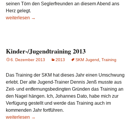
seinen Törn den Seglerfreunden an diesem Abend ans
Herz gelegt.
Filmabend
weiterlesen
→
im
SKM
Klubheim
Kinder-/Jugendtraining 2013
6. Dezember 2013
2013
SKM Jugend
,
Training
Das Training der SKM hat dieses Jahr einen Umschwung
erlebt. Der alte Jugend-Trainer Dennis Jenß musste aus
Zeit- und entfernungsbedingten Gründen das Training an
den Nagel hängen. Ich, Johannes Dato, habe mich zur
Verfügung gestellt und werde das Training auch im
kommenden Jahr fortführen.
Kinder-/Jugendtraining
weiterlesen
→
2013