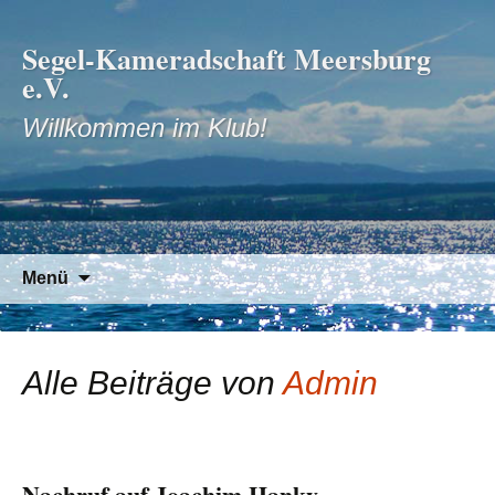
Segel-Kameradschaft Meersburg
e.V.
Willkommen im Klub!
Zum
Suchen
Menü
Inhalt
nach:
springen
Alle Beiträge von
Admin
Nachruf auf Joachim Hanky