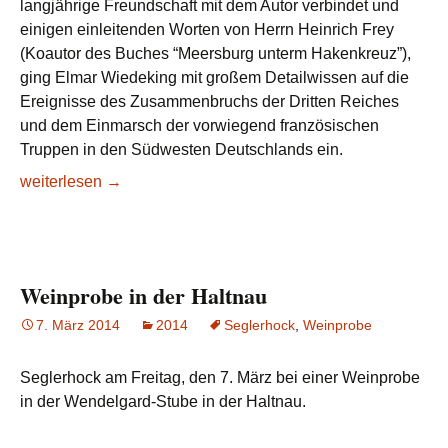
langjährige Freundschaft mit dem Autor verbindet und
einigen einleitenden Worten von Herrn Heinrich Frey
(Koautor des Buches “Meersburg unterm Hakenkreuz”),
ging Elmar Wiedeking mit großem Detailwissen auf die
Ereignisse des Zusammenbruchs der Dritten Reiches
und dem Einmarsch der vorwiegend französischen
Truppen in den Südwesten Deutschlands ein.
Seglerhock
weiterlesen
→
mit
Lesung
Weinprobe in der Haltnau
7. März 2014
2014
Seglerhock
,
Weinprobe
Seglerhock am Freitag, den 7. März bei einer Weinprobe
in der Wendelgard-Stube in der Haltnau.