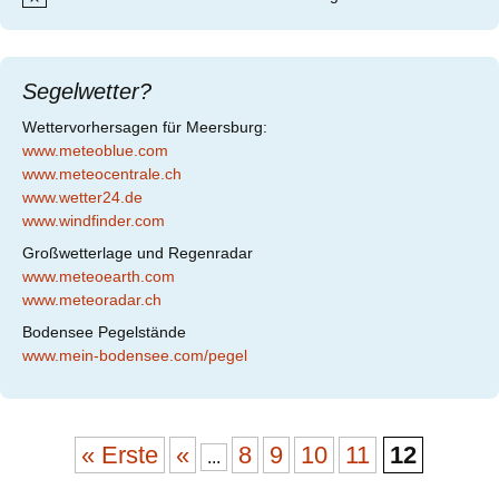
H
i
n
w
Segelwetter?
e
i
Wettervorhersagen für Meersburg:
s
www.meteoblue.com
www.meteocentrale.ch
www.wetter24.de
www.windfinder.com
Großwetterlage und Regenradar
www.meteoearth.com
www.meteoradar.ch
Bodensee Pegelstände
www.mein-bodensee.com/pegel
Beitragsnavigation
« Erste
«
8
9
10
11
12
...