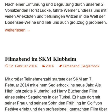
Nach einer Einführung und Begrüßung durch unseren 2.
Vorsitzenden Horst Lüdke, führte Werner Endress uns mit
vielen Anekdoten und tiefsinnigen Witzen in die Welt der
Bodensee-Weine und ließ uns auch großzügig probieren.
Weinprobe
weiterlesen
→
in
der
Haltnau
Filmabend im SKM Klubheim
12. Februar 2014
2014
Filmabend
,
Seglerhock
Mit großer Teilnehmerzahl startete der SKM am 7.
Februar 2014 mit einem Seglerhock ins neue Jahr. Als
Highlight zeigte Klubmitglied Harry Bücher den Film
eines seiner Segeltörns in der Türkei. Er hatte dort mit
seiner Frau und seinem Sohn den Frühling im Golf von
Fethiye erlebt und den professionell gemachten Film über